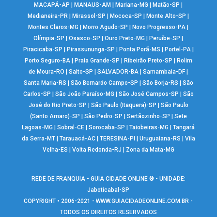
MACAPÁ-AP
|
MANAUS-AM
|
Mariana-MG
|
Matão-SP
|
Medianeira-PR
|
Mirassol-SP
|
Mococa-SP
|
Monte Alto-SP
|
Montes Claros-MG
|
Morro Agudo-SP
|
Novo Progresso-PA
|
Olímpia-SP
|
Osasco-SP
|
Ouro Preto-MG
|
Peruíbe-SP
|
Piracicaba-SP
|
Pirassununga-SP
|
Ponta Porã-MS
|
Portel-PA
|
Porto Seguro-BA
|
Praia Grande-SP
|
Ribeirão Preto-SP
|
Rolim
de Moura-RO
|
Salto-SP
|
SALVADOR-BA
|
Samambaia-DF
|
Santa Maria-RS
|
São Bernardo Campo-SP
|
São Borja-RS
|
São
Carlos-SP
|
São João Paraíso-MG
|
São José Campos-SP
|
São
José do Rio Preto-SP
|
São Paulo (Itaquera)-SP
|
São Paulo
(Santo Amaro)-SP
|
São Pedro-SP
|
Sertãozinho-SP
|
Sete
Lagoas-MG
|
Sobral-CE
|
Sorocaba-SP
|
Taiobeiras-MG
|
Tangará
da Serra-MT
|
Tarauacá-AC
|
TERESINA-PI
|
Uruguaiana-RS
|
Vila
Velha-ES
|
Volta Redonda-RJ
|
Zona da Mata-MG
REDE DE FRANQUIA - GUIA CIDADE ONLINE ® - UNIDADE:
Jaboticabal-SP
COPYRIGHT • 2006-2021 -
WWW.GUIACIDADEONLINE.COM.BR
-
TODOS OS DIREITOS RESERVADOS