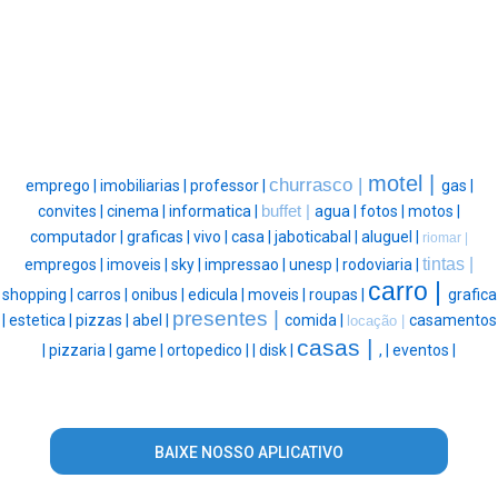
motel |
churrasco |
emprego |
imobiliarias |
professor |
gas |
convites |
cinema |
informatica |
buffet |
agua |
fotos |
motos |
computador |
graficas |
vivo |
casa |
jaboticabal |
aluguel |
riomar |
tintas |
empregos |
imoveis |
sky |
impressao |
unesp |
rodoviaria |
carro |
shopping |
carros |
onibus |
edicula |
moveis |
roupas |
grafica
presentes |
|
estetica |
pizzas |
abel |
comida |
casamentos
locação |
casas |
|
pizzaria |
game |
ortopedico |
|
disk |
, |
eventos |
BAIXE NOSSO APLICATIVO