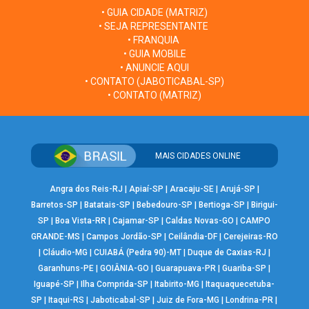
• GUIA CIDADE (MATRIZ)
• SEJA REPRESENTANTE
• FRANQUIA
• GUIA MOBILE
• ANUNCIE AQUI
• CONTATO (JABOTICABAL-SP)
• CONTATO (MATRIZ)
MAIS CIDADES ONLINE
Angra dos Reis-RJ
|
Apiaí-SP
|
Aracaju-SE
|
Arujá-SP
|
Barretos-SP
|
Batatais-SP
|
Bebedouro-SP
|
Bertioga-SP
|
Birigui-
SP
|
Boa Vista-RR
|
Cajamar-SP
|
Caldas Novas-GO
|
CAMPO
GRANDE-MS
|
Campos Jordão-SP
|
Ceilândia-DF
|
Cerejeiras-RO
|
Cláudio-MG
|
CUIABÁ (Pedra 90)-MT
|
Duque de Caxias-RJ
|
Garanhuns-PE
|
GOIÂNIA-GO
|
Guarapuava-PR
|
Guariba-SP
|
Iguapé-SP
|
Ilha Comprida-SP
|
Itabirito-MG
|
Itaquaquecetuba-
SP
|
Itaqui-RS
|
Jaboticabal-SP
|
Juiz de Fora-MG
|
Londrina-PR
|