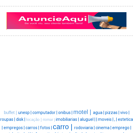
motel |
buffet |
unesp |
computador |
onibus |
agua |
pizzas |
vivo |
roupas |
disk |
imobiliarias |
aluguel |
|
moveis |
, |
estetica
locação |
riomar |
carro |
|
empregos |
carros |
fotos |
rodoviaria |
cinema |
emprego |