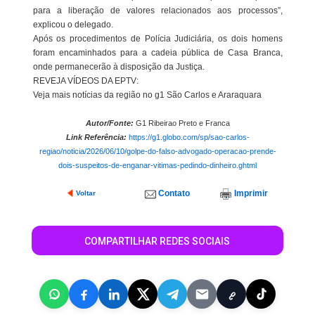
para a liberação de valores relacionados aos processos”,
explicou o delegado.
Após os procedimentos de Polícia Judiciária, os dois homens
foram encaminhados para a cadeia pública de Casa Branca,
onde permanecerão à disposição da Justiça.
REVEJA VÍDEOS DA EPTV:
Veja mais notícias da região no g1 São Carlos e Araraquara
Autor/Fonte:
G1 Ribeirao Preto e Franca
Link Referência:
https://g1.globo.com/sp/sao-carlos-
regiao/noticia/2026/06/10/golpe-do-falso-advogado-operacao-prende-
dois-suspeitos-de-enganar-vitimas-pedindo-dinheiro.ghtml
Contato
Imprimir
Voltar
COMPARTILHAR REDES SOCIAIS