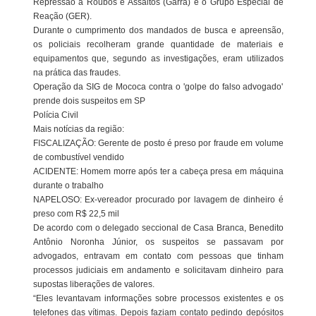
Repressão a Roubos e Assaltos (Garra) e o Grupo Especial de
Reação (GER).
Durante o cumprimento dos mandados de busca e apreensão,
os policiais recolheram grande quantidade de materiais e
equipamentos que, segundo as investigações, eram utilizados
na prática das fraudes.
Operação da SIG de Mococa contra o 'golpe do falso advogado'
prende dois suspeitos em SP
Polícia Civil
Mais notícias da região:
FISCALIZAÇÃO: Gerente de posto é preso por fraude em volume
de combustível vendido
ACIDENTE: Homem morre após ter a cabeça presa em máquina
durante o trabalho
NAPELOSO: Ex-vereador procurado por lavagem de dinheiro é
preso com R$ 22,5 mil
De acordo com o delegado seccional de Casa Branca, Benedito
Antônio Noronha Júnior, os suspeitos se passavam por
advogados, entravam em contato com pessoas que tinham
processos judiciais em andamento e solicitavam dinheiro para
supostas liberações de valores.
“Eles levantavam informações sobre processos existentes e os
telefones das vítimas. Depois faziam contato pedindo depósitos