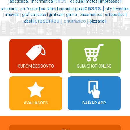
tintas |
jaboticabal |
informatica |
edicula |
motos |
impressao |
casas |
shopping |
professor |
convites |
comida |
gas |
sky |
eventos
|
imoveis |
grafica |
casa |
graficas |
game |
casamentos |
ortopedico |
presentes |
churrasco |
abel |
pizzaria |
CUPOM DESCONTO
GUIA SHOP ONLINE
AVALIAÇÕES
BAIXAR APP