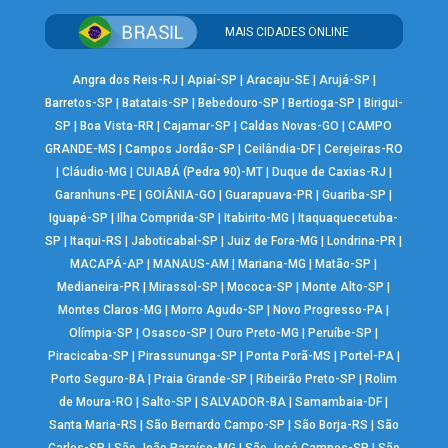
MAIS CIDADES ONLINE
Angra dos Reis-RJ
|
Apiaí-SP
|
Aracaju-SE
|
Arujá-SP
|
Barretos-SP
|
Batatais-SP
|
Bebedouro-SP
|
Bertioga-SP
|
Birigui-
SP
|
Boa Vista-RR
|
Cajamar-SP
|
Caldas Novas-GO
|
CAMPO
GRANDE-MS
|
Campos Jordão-SP
|
Ceilândia-DF
|
Cerejeiras-RO
|
Cláudio-MG
|
CUIABÁ (Pedra 90)-MT
|
Duque de Caxias-RJ
|
Garanhuns-PE
|
GOIÂNIA-GO
|
Guarapuava-PR
|
Guariba-SP
|
Iguapé-SP
|
Ilha Comprida-SP
|
Itabirito-MG
|
Itaquaquecetuba-
SP
|
Itaqui-RS
|
Jaboticabal-SP
|
Juiz de Fora-MG
|
Londrina-PR
|
MACAPÁ-AP
|
MANAUS-AM
|
Mariana-MG
|
Matão-SP
|
Medianeira-PR
|
Mirassol-SP
|
Mococa-SP
|
Monte Alto-SP
|
Montes Claros-MG
|
Morro Agudo-SP
|
Novo Progresso-PA
|
Olímpia-SP
|
Osasco-SP
|
Ouro Preto-MG
|
Peruíbe-SP
|
Piracicaba-SP
|
Pirassununga-SP
|
Ponta Porã-MS
|
Portel-PA
|
Porto Seguro-BA
|
Praia Grande-SP
|
Ribeirão Preto-SP
|
Rolim
de Moura-RO
|
Salto-SP
|
SALVADOR-BA
|
Samambaia-DF
|
Santa Maria-RS
|
São Bernardo Campo-SP
|
São Borja-RS
|
São