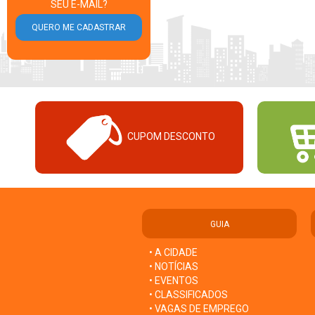
SEU E-MAIL?
CUPOM DESCONTO
GUIA
• A CIDADE
• NOTÍCIAS
• EVENTOS
• CLASSIFICADOS
• VAGAS DE EMPREGO