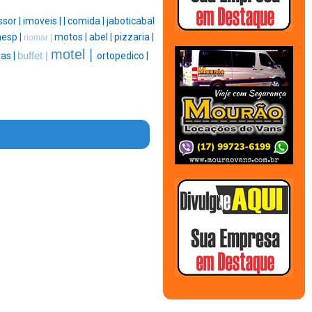
ssor |
imoveis |
|
comida |
jaboticabal
esp |
motos |
abel |
pizzaria |
riomar |
motel |
ias |
buffet |
ortopedico |