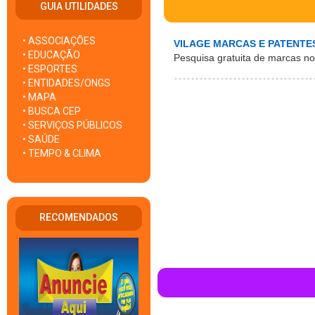
GUIA UTILIDADES
• ASSOCIAÇÕES
VILAGE MARCAS E PATENTE
• EDUCAÇÃO
Pesquisa gratuita de marcas no 
• ESPORTES
• ENTIDADES/ONGS
• MAPA
• BUSCA CEP
• SERVIÇOS PÚBLICOS
• SAÚDE
• TEMPO & CLIMA
RECOMENDADOS