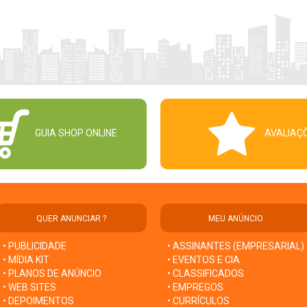
GUIA SHOP ONLINE
AVALIAÇ
QUER ANUNCIAR ?
MEU ANÚNCIO
• PUBLICIDADE
• ASSINANTES (EMPRESARIAL)
• MÍDIA KIT
• EVENTOS E CIA
• PLANOS DE ANÚNCIO
• CLASSIFICADOS
• WEB SITES
• EMPREGOS
• DEPOIMENTOS
• CURRÍCULOS