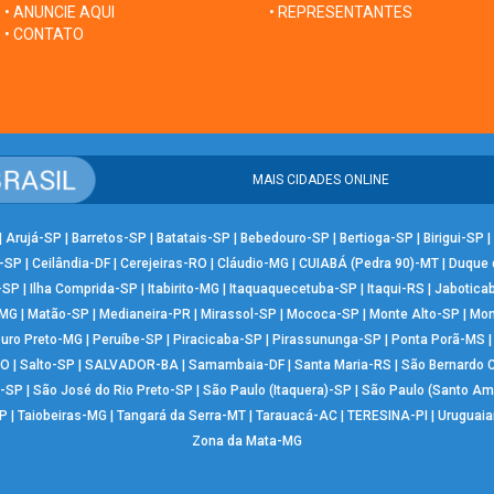
• ANUNCIE AQUI
• REPRESENTANTES
• CONTATO
MAIS CIDADES ONLINE
|
Arujá-SP
|
Barretos-SP
|
Batatais-SP
|
Bebedouro-SP
|
Bertioga-SP
|
Birigui-SP
|
-SP
|
Ceilândia-DF
|
Cerejeiras-RO
|
Cláudio-MG
|
CUIABÁ (Pedra 90)-MT
|
Duque 
-SP
|
Ilha Comprida-SP
|
Itabirito-MG
|
Itaquaquecetuba-SP
|
Itaqui-RS
|
Jabotica
-MG
|
Matão-SP
|
Medianeira-PR
|
Mirassol-SP
|
Mococa-SP
|
Monte Alto-SP
|
Mon
uro Preto-MG
|
Peruíbe-SP
|
Piracicaba-SP
|
Pirassununga-SP
|
Ponta Porã-MS
RO
|
Salto-SP
|
SALVADOR-BA
|
Samambaia-DF
|
Santa Maria-RS
|
São Bernardo
-SP
|
São José do Rio Preto-SP
|
São Paulo (Itaquera)-SP
|
São Paulo (Santo Am
P
|
Taiobeiras-MG
|
Tangará da Serra-MT
|
Tarauacá-AC
|
TERESINA-PI
|
Uruguai
Zona da Mata-MG