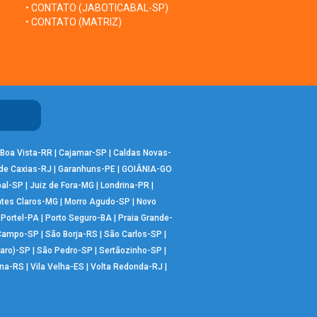
• CONTATO (JABOTICABAL-SP)
• CONTATO (MATRIZ)
Boa Vista-RR
|
Cajamar-SP
|
Caldas Novas-
de Caxias-RJ
|
Garanhuns-PE
|
GOIÂNIA-GO
bal-SP
|
Juiz de Fora-MG
|
Londrina-PR
|
tes Claros-MG
|
Morro Agudo-SP
|
Novo
|
Portel-PA
|
Porto Seguro-BA
|
Praia Grande-
 Campo-SP
|
São Borja-RS
|
São Carlos-SP
|
aro)-SP
|
São Pedro-SP
|
Sertãozinho-SP
|
ana-RS
|
Vila Velha-ES
|
Volta Redonda-RJ
|