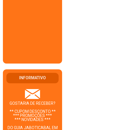
INFORMATIVO
GOSTARIA DE RECEBER?
** CUPOM DESCONTO **
*** PROMOÇÕES ***
*** NOVIDADES ***
DO GUIA JABOTICABAL EM