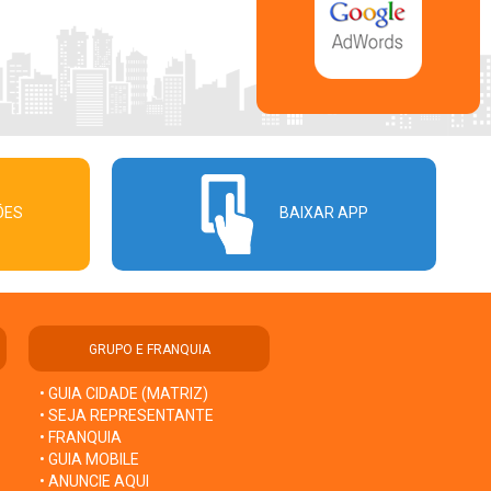
ÕES
BAIXAR APP
GRUPO E FRANQUIA
• GUIA CIDADE (MATRIZ)
• SEJA REPRESENTANTE
• FRANQUIA
• GUIA MOBILE
• ANUNCIE AQUI