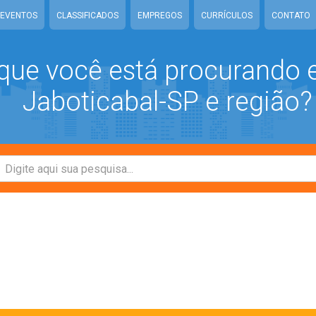
EVENTOS
CLASSIFICADOS
EMPREGOS
CURRÍCULOS
CONTATO
que você está procurando
Jaboticabal-SP e região?