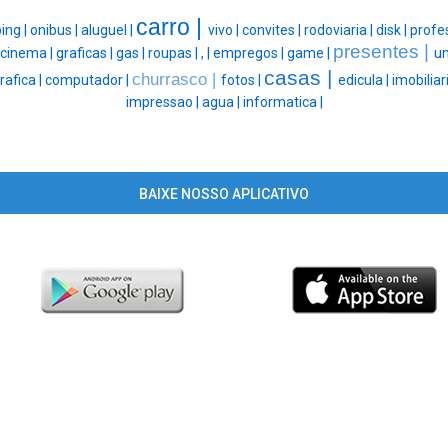
carro |
ing |
onibus |
aluguel |
vivo |
convites |
rodoviaria |
disk |
profe
presentes |
cinema |
graficas |
gas |
roupas |
, |
empregos |
game |
un
casas |
churrasco |
rafica |
computador |
fotos |
edicula |
imobiliar
impressao |
agua |
informatica |
BAIXE NOSSO APLICATIVO