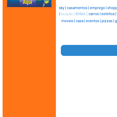
sky |
casamentos |
emprego |
shopp
tintas |
|
carros |
estetica |
locação |
moveis |
casa |
eventos |
pizzas |
g