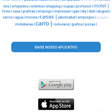
motel |
vivo |
ortopedico |
estetica |
shopping |
roupas |
professor |
fotos |
casa |
graficas |
emprego |
impressao |
gas |
sky |
disk |
aluguel |
casas |
carros |
agua |
imoveis |
jaboticabal |
empregos |
locação |
carro |
imobiliarias |
rodoviaria |
grafica |
pizzas |
BAIXE NOSSO APLICATIVO