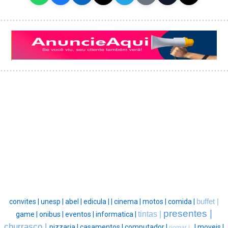
convites |
unesp |
abel |
edicula |
|
cinema |
motos |
comida |
buffet |
presentes |
tintas |
game |
onibus |
eventos |
informatica |
churrasco |
pizzaria |
casamentos |
computador |
, |
moveis |
riomar |