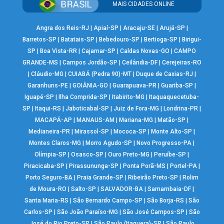
MAIS CIDADES ONLINE
Angra dos Reis-RJ
|
Apiaí-SP
|
Aracaju-SE
|
Arujá-SP
|
Barretos-SP
|
Batatais-SP
|
Bebedouro-SP
|
Bertioga-SP
|
Birigui-
SP
|
Boa Vista-RR
|
Cajamar-SP
|
Caldas Novas-GO
|
CAMPO
GRANDE-MS
|
Campos Jordão-SP
|
Ceilândia-DF
|
Cerejeiras-RO
|
Cláudio-MG
|
CUIABÁ (Pedra 90)-MT
|
Duque de Caxias-RJ
|
Garanhuns-PE
|
GOIÂNIA-GO
|
Guarapuava-PR
|
Guariba-SP
|
Iguapé-SP
|
Ilha Comprida-SP
|
Itabirito-MG
|
Itaquaquecetuba-
SP
|
Itaqui-RS
|
Jaboticabal-SP
|
Juiz de Fora-MG
|
Londrina-PR
|
MACAPÁ-AP
|
MANAUS-AM
|
Mariana-MG
|
Matão-SP
|
Medianeira-PR
|
Mirassol-SP
|
Mococa-SP
|
Monte Alto-SP
|
Montes Claros-MG
|
Morro Agudo-SP
|
Novo Progresso-PA
|
Olímpia-SP
|
Osasco-SP
|
Ouro Preto-MG
|
Peruíbe-SP
|
Piracicaba-SP
|
Pirassununga-SP
|
Ponta Porã-MS
|
Portel-PA
|
Porto Seguro-BA
|
Praia Grande-SP
|
Ribeirão Preto-SP
|
Rolim
de Moura-RO
|
Salto-SP
|
SALVADOR-BA
|
Samambaia-DF
|
Santa Maria-RS
|
São Bernardo Campo-SP
|
São Borja-RS
|
São
Carlos-SP
|
São João Paraíso-MG
|
São José Campos-SP
|
São
José do Rio Preto-SP
|
São Paulo (Itaquera)-SP
|
São Paulo