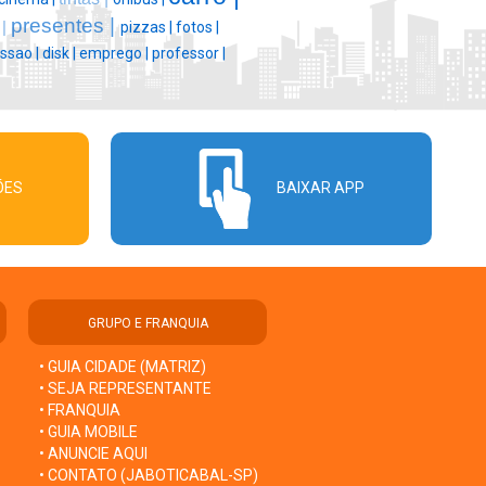
presentes |
 |
pizzas |
fotos |
ssao |
disk |
emprego |
professor |
ÕES
BAIXAR APP
GRUPO E FRANQUIA
• GUIA CIDADE (MATRIZ)
• SEJA REPRESENTANTE
• FRANQUIA
• GUIA MOBILE
• ANUNCIE AQUI
• CONTATO (JABOTICABAL-SP)