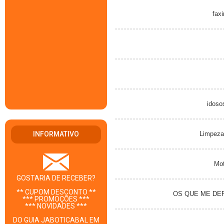
faxin
idosos
INFORMATIVO
Limpeza 
Moto
GOSTARIA DE RECEBER?
** CUPOM DESCONTO **
OS QUE ME DE
*** PROMOÇÕES ***
*** NOVIDADES ***
DO GUIA JABOTICABAL EM