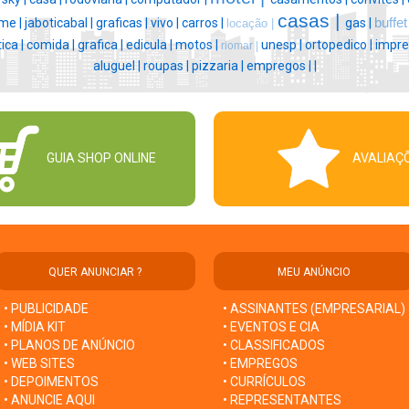
casas |
me |
jaboticabal |
graficas |
vivo |
carros |
gas |
buffet
locação |
ica |
comida |
grafica |
edicula |
motos |
unesp |
ortopedico |
impre
riomar |
aluguel |
roupas |
pizzaria |
empregos |
|
GUIA SHOP ONLINE
AVALIAÇ
QUER ANUNCIAR ?
MEU ANÚNCIO
• PUBLICIDADE
• ASSINANTES (EMPRESARIAL)
• MÍDIA KIT
• EVENTOS E CIA
• PLANOS DE ANÚNCIO
• CLASSIFICADOS
• WEB SITES
• EMPREGOS
• DEPOIMENTOS
• CURRÍCULOS
• ANUNCIE AQUI
• REPRESENTANTES