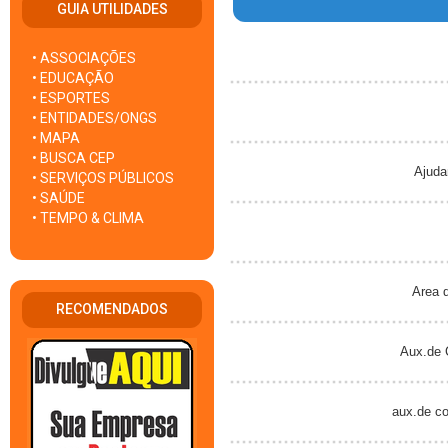
GUIA UTILIDADES
• ASSOCIAÇÕES
• EDUCAÇÃO
• ESPORTES
• ENTIDADES/ONGS
• MAPA
• BUSCA CEP
Ajudan
• SERVIÇOS PÚBLICOS
• SAÚDE
• TEMPO & CLIMA
Area d
RECOMENDADOS
Aux.de C
aux.de co