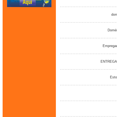
dome
Domést
Empregada
ENTREGA
Estoq