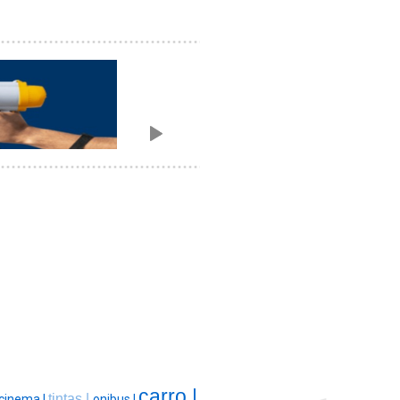
carro |
tintas |
cinema |
onibus |