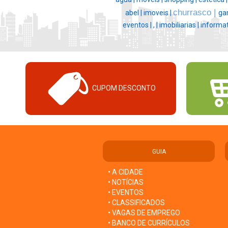
churrasco |
abel |
imoveis |
ga
eventos |
, |
imobiliarias |
informat
CUPOM DESCONTO
GUIA
• A CIDADE
• NOTÍCIAS
• EVENTOS
• CLASSIFICADOS
• VAGAS DE EMPREGO
• BANCO DE CURRÍCULOS