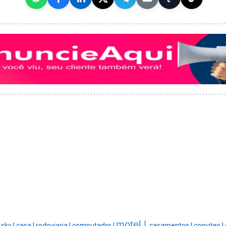
motel |
|
sky |
casa |
rodoviaria |
computador |
casamentos |
convites |