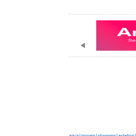
agua |
moveis |
shopping |
estetica 