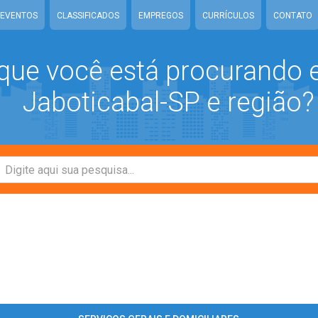
EVENTOS
CLASSIFICADOS
EMPREGOS
CURRÍCULOS
CONTATO
que você está procurando
Jaboticabal-SP e região?