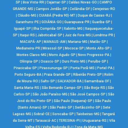
SP
|
Boa Vista-RR
|
Cajamar-SP
|
Caldas Novas-GO
|
CAMPO
GRANDE-MS
|
Campos Jordão-SP
|
Ceilândia-DF
|
Cerejeiras-RO
|
Cláudio-MG
|
CUIABÁ (Pedra 90)-MT
|
Duque de Caxias-RJ
|
Garanhuns-PE
|
GOIÂNIA-GO
|
Guarapuava-PR
|
Guariba-SP
|
Iguapé-SP
|
Ilha Comprida-SP
|
Itabirito-MG
|
Itaquaquecetuba-
SP
|
Itaqui-RS
|
Jaboticabal-SP
|
Juiz de Fora-MG
|
Londrina-PR
|
MACAPÁ-AP
|
MANAUS-AM
|
Mariana-MG
|
Matão-SP
|
Medianeira-PR
|
Mirassol-SP
|
Mococa-SP
|
Monte Alto-SP
|
Montes Claros-MG
|
Morro Agudo-SP
|
Novo Progresso-PA
|
Olímpia-SP
|
Osasco-SP
|
Ouro Preto-MG
|
Peruíbe-SP
|
Piracicaba-SP
|
Pirassununga-SP
|
Ponta Porã-MS
|
Portel-PA
|
Porto Seguro-BA
|
Praia Grande-SP
|
Ribeirão Preto-SP
|
Rolim
de Moura-RO
|
Salto-SP
|
SALVADOR-BA
|
Samambaia-DF
|
Santa Maria-RS
|
São Bernardo Campo-SP
|
São Borja-RS
|
São
Carlos-SP
|
São João Paraíso-MG
|
São José Campos-SP
|
São
José do Rio Preto-SP
|
São Paulo (Itaquera)-SP
|
São Paulo
(Santo Amaro)-SP
|
São Pedro-SP
|
Sertãozinho-SP
|
Sete
Lagoas-MG
|
Sobral-CE
|
Sorocaba-SP
|
Taiobeiras-MG
|
Tangará
da Serra-MT
|
Tarauacá-AC
|
TERESINA-PI
|
Uruguaiana-RS
|
Vila
Velha-ES
|
Volta Redonda-RJ
|
Zona da Mata-MG