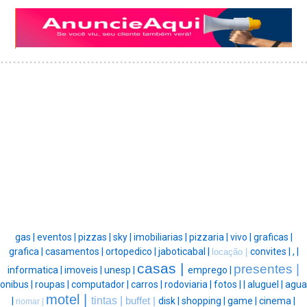
gas |
eventos |
pizzas |
sky |
imobiliarias |
pizzaria |
vivo |
graficas |
grafica |
casamentos |
ortopedico |
jaboticabal |
convites |
, |
locação |
casas |
presentes |
informatica |
imoveis |
unesp |
emprego |
onibus |
roupas |
computador |
carros |
rodoviaria |
fotos |
|
aluguel |
agua
motel |
tintas |
|
buffet |
disk |
shopping |
game |
cinema |
riomar |