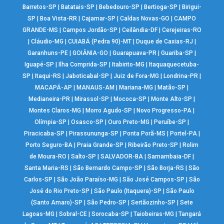
Barretos-SP
|
Batatais-SP
|
Bebedouro-SP
|
Bertioga-SP
|
Birigui-
SP
|
Boa Vista-RR
|
Cajamar-SP
|
Caldas Novas-GO
|
CAMPO
GRANDE-MS
|
Campos Jordão-SP
|
Ceilândia-DF
|
Cerejeiras-RO
|
Cláudio-MG
|
CUIABÁ (Pedra 90)-MT
|
Duque de Caxias-RJ
|
Garanhuns-PE
|
GOIÂNIA-GO
|
Guarapuava-PR
|
Guariba-SP
|
Iguapé-SP
|
Ilha Comprida-SP
|
Itabirito-MG
|
Itaquaquecetuba-
SP
|
Itaqui-RS
|
Jaboticabal-SP
|
Juiz de Fora-MG
|
Londrina-PR
|
MACAPÁ-AP
|
MANAUS-AM
|
Mariana-MG
|
Matão-SP
|
Medianeira-PR
|
Mirassol-SP
|
Mococa-SP
|
Monte Alto-SP
|
Montes Claros-MG
|
Morro Agudo-SP
|
Novo Progresso-PA
|
Olímpia-SP
|
Osasco-SP
|
Ouro Preto-MG
|
Peruíbe-SP
|
Piracicaba-SP
|
Pirassununga-SP
|
Ponta Porã-MS
|
Portel-PA
|
Porto Seguro-BA
|
Praia Grande-SP
|
Ribeirão Preto-SP
|
Rolim
de Moura-RO
|
Salto-SP
|
SALVADOR-BA
|
Samambaia-DF
|
Santa Maria-RS
|
São Bernardo Campo-SP
|
São Borja-RS
|
São
Carlos-SP
|
São João Paraíso-MG
|
São José Campos-SP
|
São
José do Rio Preto-SP
|
São Paulo (Itaquera)-SP
|
São Paulo
(Santo Amaro)-SP
|
São Pedro-SP
|
Sertãozinho-SP
|
Sete
Lagoas-MG
|
Sobral-CE
|
Sorocaba-SP
|
Taiobeiras-MG
|
Tangará