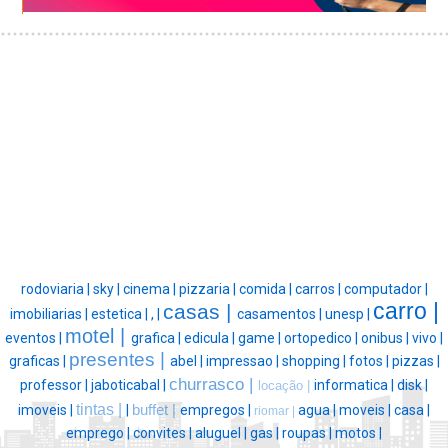
rodoviaria |
sky |
cinema |
pizzaria |
comida |
carros |
computador |
carro |
casas |
imobiliarias |
estetica |
, |
casamentos |
unesp |
motel |
eventos |
grafica |
edicula |
game |
ortopedico |
onibus |
vivo |
presentes |
graficas |
abel |
impressao |
shopping |
fotos |
pizzas |
churrasco |
professor |
jaboticabal |
informatica |
disk |
locação |
tintas |
imoveis |
|
buffet |
empregos |
agua |
moveis |
casa |
riomar |
emprego |
convites |
aluguel |
gas |
roupas |
motos |