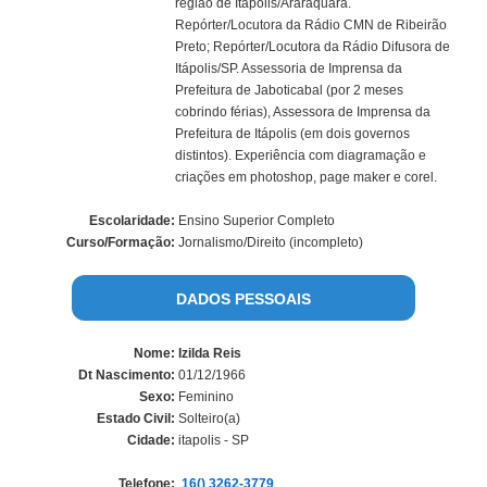
região de Itápolis/Araraquara.
Repórter/Locutora da Rádio CMN de Ribeirão
Preto; Repórter/Locutora da Rádio Difusora de
Itápolis/SP. Assessoria de Imprensa da
Prefeitura de Jaboticabal (por 2 meses
cobrindo férias), Assessora de Imprensa da
Prefeitura de Itápolis (em dois governos
distintos). Experiência com diagramação e
criações em photoshop, page maker e corel.
Escolaridade:
Ensino Superior Completo
Curso/Formação:
Jornalismo/Direito (incompleto)
DADOS PESSOAIS
Nome:
Izilda Reis
Dt Nascimento:
01/12/1966
Sexo:
Feminino
Estado Civil:
Solteiro(a)
Cidade:
itapolis - SP
Telefone:
16() 3262-3779