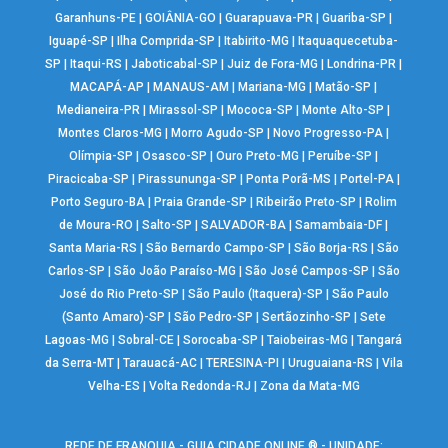
Garanhuns-PE
|
GOIÂNIA-GO
|
Guarapuava-PR
|
Guariba-SP
|
Iguapé-SP
|
Ilha Comprida-SP
|
Itabirito-MG
|
Itaquaquecetuba-
SP
|
Itaqui-RS
|
Jaboticabal-SP
|
Juiz de Fora-MG
|
Londrina-PR
|
MACAPÁ-AP
|
MANAUS-AM
|
Mariana-MG
|
Matão-SP
|
Medianeira-PR
|
Mirassol-SP
|
Mococa-SP
|
Monte Alto-SP
|
Montes Claros-MG
|
Morro Agudo-SP
|
Novo Progresso-PA
|
Olímpia-SP
|
Osasco-SP
|
Ouro Preto-MG
|
Peruíbe-SP
|
Piracicaba-SP
|
Pirassununga-SP
|
Ponta Porã-MS
|
Portel-PA
|
Porto Seguro-BA
|
Praia Grande-SP
|
Ribeirão Preto-SP
|
Rolim
de Moura-RO
|
Salto-SP
|
SALVADOR-BA
|
Samambaia-DF
|
Santa Maria-RS
|
São Bernardo Campo-SP
|
São Borja-RS
|
São
Carlos-SP
|
São João Paraíso-MG
|
São José Campos-SP
|
São
José do Rio Preto-SP
|
São Paulo (Itaquera)-SP
|
São Paulo
(Santo Amaro)-SP
|
São Pedro-SP
|
Sertãozinho-SP
|
Sete
Lagoas-MG
|
Sobral-CE
|
Sorocaba-SP
|
Taiobeiras-MG
|
Tangará
da Serra-MT
|
Tarauacá-AC
|
TERESINA-PI
|
Uruguaiana-RS
|
Vila
Velha-ES
|
Volta Redonda-RJ
|
Zona da Mata-MG
REDE DE FRANQUIA - GUIA CIDADE ONLINE ® - UNIDADE: