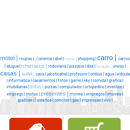
carro |
motel |
roupas |
, |
cinema |
abel |
shopping |
carros
riomar |
churrasco |
|
aluguel |
rodoviaria |
pizzaria |
disk |
unesp |
locação |
casas |
buffet |
casa |
jaboticabal |
professor |
onibus |
agua |
edicula
|
informatica |
casamentos |
fotos |
game |
sky |
comida |
grafica |
tintas |
imobiliarias |
pizzas |
computador |
ortopedico |
eventos |
presentes |
emprego |
motos |
moveis |
empregos |
imoveis |
graficas |
|
estetica |
convites |
gas |
impressao |
vivo |