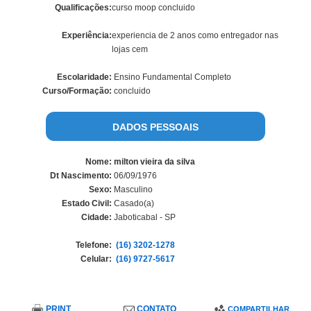
Qualificações:
curso moop concluido
Experiência:
experiencia de 2 anos como entregador nas
lojas cem
Escolaridade:
Ensino Fundamental Completo
Curso/Formação:
concluido
DADOS PESSOAIS
Nome:
milton vieira da silva
Dt Nascimento:
06/09/1976
Sexo:
Masculino
Estado Civil:
Casado(a)
Cidade:
Jaboticabal - SP
Telefone:
(16) 3202-1278
Celular:
(16) 9727-5617
PRINT
CONTATO
COMPARTILHAR