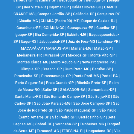
Barretos-SP
|
Batatais-SP
|
Bebedouro-SP
|
Bertioga-SP
|
Birigui-
SP
|
Boa Vista-RR
|
Cajamar-SP
|
Caldas Novas-GO
|
CAMPO
GRANDE-MS
|
Campos Jordão-SP
|
Ceilândia-DF
|
Cerejeiras-RO
|
Cláudio-MG
|
CUIABÁ (Pedra 90)-MT
|
Duque de Caxias-RJ
|
Garanhuns-PE
|
GOIÂNIA-GO
|
Guarapuava-PR
|
Guariba-SP
|
Iguapé-SP
|
Ilha Comprida-SP
|
Itabirito-MG
|
Itaquaquecetuba-
SP
|
Itaqui-RS
|
Jaboticabal-SP
|
Juiz de Fora-MG
|
Londrina-PR
|
MACAPÁ-AP
|
MANAUS-AM
|
Mariana-MG
|
Matão-SP
|
Medianeira-PR
|
Mirassol-SP
|
Mococa-SP
|
Monte Alto-SP
|
Montes Claros-MG
|
Morro Agudo-SP
|
Novo Progresso-PA
|
Olímpia-SP
|
Osasco-SP
|
Ouro Preto-MG
|
Peruíbe-SP
|
Piracicaba-SP
|
Pirassununga-SP
|
Ponta Porã-MS
|
Portel-PA
|
Porto Seguro-BA
|
Praia Grande-SP
|
Ribeirão Preto-SP
|
Rolim
de Moura-RO
|
Salto-SP
|
SALVADOR-BA
|
Samambaia-DF
|
Santa Maria-RS
|
São Bernardo Campo-SP
|
São Borja-RS
|
São
Carlos-SP
|
São João Paraíso-MG
|
São José Campos-SP
|
São
José do Rio Preto-SP
|
São Paulo (Itaquera)-SP
|
São Paulo
(Santo Amaro)-SP
|
São Pedro-SP
|
Sertãozinho-SP
|
Sete
Lagoas-MG
|
Sobral-CE
|
Sorocaba-SP
|
Taiobeiras-MG
|
Tangará
da Serra-MT
|
Tarauacá-AC
|
TERESINA-PI
|
Uruguaiana-RS
|
Vila