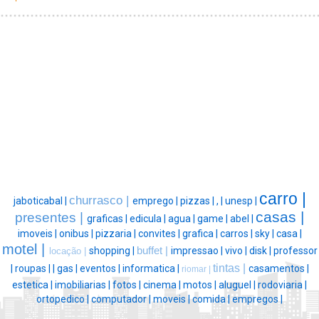
carro |
churrasco |
jaboticabal |
emprego |
pizzas |
, |
unesp |
casas |
presentes |
graficas |
edicula |
agua |
game |
abel |
imoveis |
onibus |
pizzaria |
convites |
grafica |
carros |
sky |
casa |
motel |
shopping |
buffet |
impressao |
vivo |
disk |
professor
locação |
tintas |
|
roupas |
|
gas |
eventos |
informatica |
casamentos |
riomar |
estetica |
imobiliarias |
fotos |
cinema |
motos |
aluguel |
rodoviaria |
ortopedico |
computador |
moveis |
comida |
empregos |