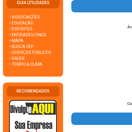
GUIA UTILIDADES
• ASSOCIAÇÕES
• EDUCAÇÃO
Ár
• ESPORTES
• ENTIDADES/ONGS
• MAPA
• BUSCA CEP
• SERVIÇOS PÚBLICOS
• SAÚDE
• TEMPO & CLIMA
RECOMENDADOS
Cu