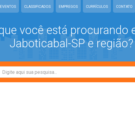
EVENTOS
CLASSIFICADOS
EMPREGOS
CURRÍCULOS
CONTATO
que você está procurando
Jaboticabal-SP e região?