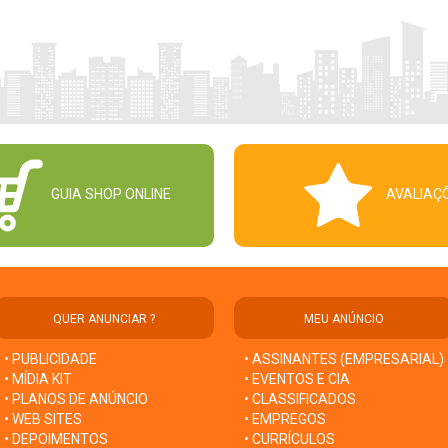
GUIA SHOP ONLINE
AVALIAÇ
QUER ANUNCIAR ?
MEU ANÚNCIO
• PUBLICIDADE
• ASSINANTES (EMPRESARIAL)
• MÍDIA KIT
• EVENTOS E CIA
• PLANOS DE ANÚNCIO
• CLASSIFICADOS
• WEB SITES
• EMPREGOS
• DEPOIMENTOS
• CURRÍCULOS