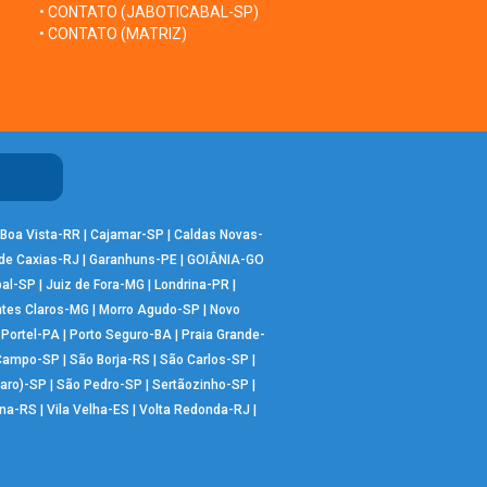
• CONTATO (JABOTICABAL-SP)
• CONTATO (MATRIZ)
Boa Vista-RR
|
Cajamar-SP
|
Caldas Novas-
de Caxias-RJ
|
Garanhuns-PE
|
GOIÂNIA-GO
bal-SP
|
Juiz de Fora-MG
|
Londrina-PR
|
tes Claros-MG
|
Morro Agudo-SP
|
Novo
|
Portel-PA
|
Porto Seguro-BA
|
Praia Grande-
 Campo-SP
|
São Borja-RS
|
São Carlos-SP
|
aro)-SP
|
São Pedro-SP
|
Sertãozinho-SP
|
ana-RS
|
Vila Velha-ES
|
Volta Redonda-RJ
|