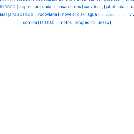
rrasco |
impressao |
onibus |
casamentos |
convites |
, |
jaboticabal |
fo
presentes |
gas |
rodoviaria |
imoveis |
disk |
agua |
vi
locação |
riomar |
motel |
comida |
motos |
ortopedico |
unesp |