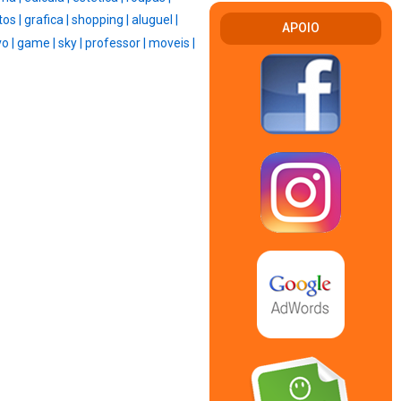
tos |
grafica |
shopping |
aluguel |
APOIO
vo |
game |
sky |
professor |
moveis |