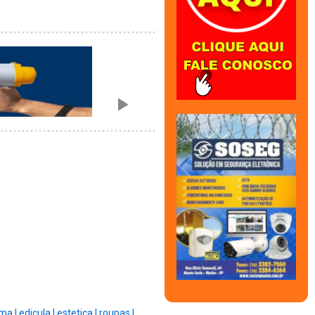
ma |
edicula |
estetica |
roupas |