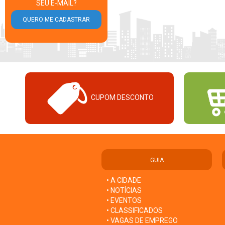
SEU E-MAIL?
CUPOM DESCONTO
GUIA
• A CIDADE
• NOTÍCIAS
• EVENTOS
• CLASSIFICADOS
• VAGAS DE EMPREGO