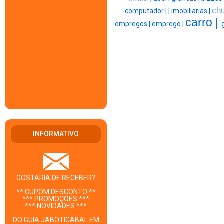
chu
computador |
|
imobiliarias |
carro |
empregos |
emprego |
INFORMATIVO
GOSTARIA DE RECEBER?
** CUPOM DESCONTO **
*** PROMOÇÕES ***
*** NOVIDADES ***
DO GUIA JABOTICABAL EM