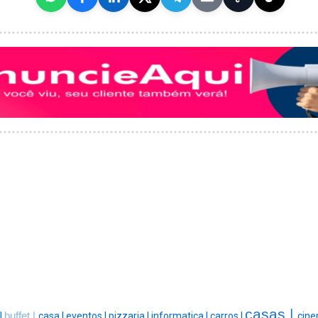
casas |
|
buffet |
casa |
eventos |
pizzaria |
informatica |
carros |
cine