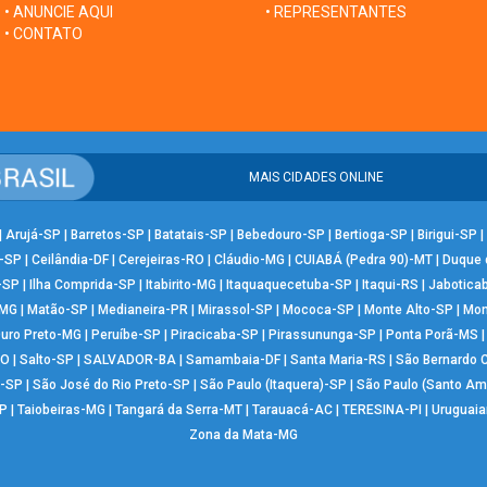
• ANUNCIE AQUI
• REPRESENTANTES
• CONTATO
MAIS CIDADES ONLINE
|
Arujá-SP
|
Barretos-SP
|
Batatais-SP
|
Bebedouro-SP
|
Bertioga-SP
|
Birigui-SP
|
-SP
|
Ceilândia-DF
|
Cerejeiras-RO
|
Cláudio-MG
|
CUIABÁ (Pedra 90)-MT
|
Duque 
-SP
|
Ilha Comprida-SP
|
Itabirito-MG
|
Itaquaquecetuba-SP
|
Itaqui-RS
|
Jabotica
-MG
|
Matão-SP
|
Medianeira-PR
|
Mirassol-SP
|
Mococa-SP
|
Monte Alto-SP
|
Mon
uro Preto-MG
|
Peruíbe-SP
|
Piracicaba-SP
|
Pirassununga-SP
|
Ponta Porã-MS
RO
|
Salto-SP
|
SALVADOR-BA
|
Samambaia-DF
|
Santa Maria-RS
|
São Bernardo
-SP
|
São José do Rio Preto-SP
|
São Paulo (Itaquera)-SP
|
São Paulo (Santo Am
P
|
Taiobeiras-MG
|
Tangará da Serra-MT
|
Tarauacá-AC
|
TERESINA-PI
|
Uruguai
Zona da Mata-MG