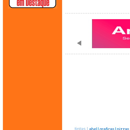
tintas |
abel |
graficas |
pizzas 