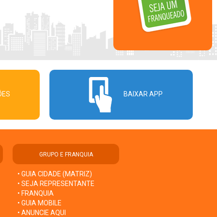
ÕES
BAIXAR APP
GRUPO E FRANQUIA
• GUIA CIDADE (MATRIZ)
• SEJA REPRESENTANTE
• FRANQUIA
• GUIA MOBILE
• ANUNCIE AQUI