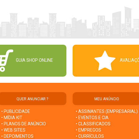
GUIA SHOP ONLINE
AVALIAÇ
QUER ANUNCIAR ?
MEU ANÚNCIO
• PUBLICIDADE
• ASSINANTES (EMPRESARIAL)
• MÍDIA KIT
• EVENTOS E CIA
• PLANOS DE ANÚNCIO
• CLASSIFICADOS
• WEB SITES
• EMPREGOS
• DEPOIMENTOS
• CURRÍCULOS