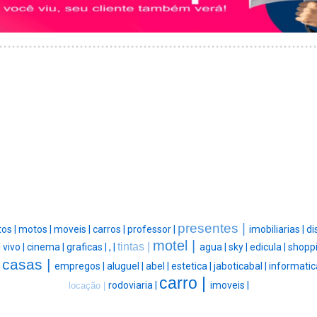
presentes |
tos |
motos |
moveis |
carros |
professor |
imobiliarias |
di
motel |
tintas |
|
vivo |
cinema |
graficas |
, |
agua |
sky |
edicula |
shoppi
casas |
|
empregos |
aluguel |
abel |
estetica |
jaboticabal |
informatic
carro |
rodoviaria |
imoveis |
locação |