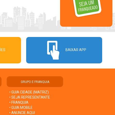
ÕES
BAIXAR APP
GRUPO E FRANQUIA
• GUIA CIDADE (MATRIZ)
• SEJA REPRESENTANTE
• FRANQUIA
• GUIA MOBILE
• ANUNCIE AQUI