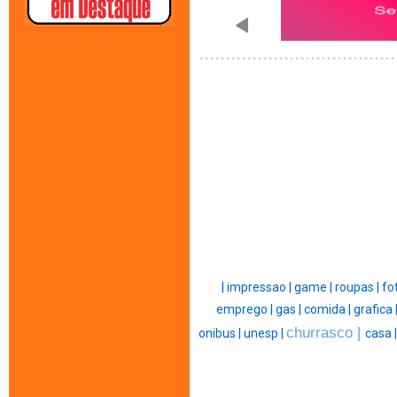
|
impressao |
game |
roupas |
fo
emprego |
gas |
comida |
grafica 
churrasco |
onibus |
unesp |
casa 