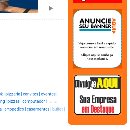
sk |
pizzaria |
convites |
eventos |
ng |
pizzas |
computador |
riomar |
a |
ortopedico |
casamentos |
buffet |