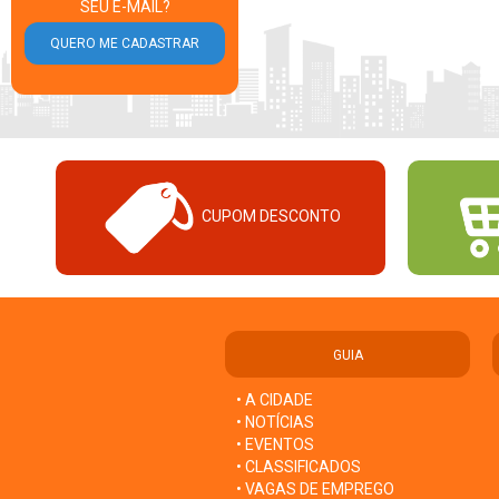
SEU E-MAIL?
CUPOM DESCONTO
GUIA
• A CIDADE
• NOTÍCIAS
• EVENTOS
• CLASSIFICADOS
• VAGAS DE EMPREGO