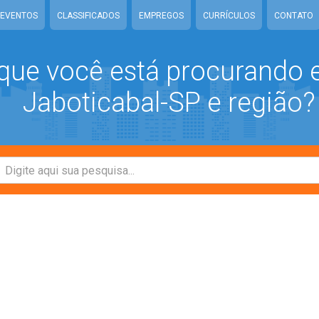
EVENTOS
CLASSIFICADOS
EMPREGOS
CURRÍCULOS
CONTATO
que você está procurando
Jaboticabal-SP e região?