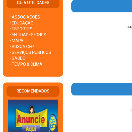
GUIA UTILIDADES
• ASSOCIAÇÕES
• EDUCAÇÃO
Ár
• ESPORTES
• ENTIDADES/ONGS
• MAPA
• BUSCA CEP
• SERVIÇOS PÚBLICOS
• SAÚDE
• TEMPO & CLIMA
RECOMENDADOS