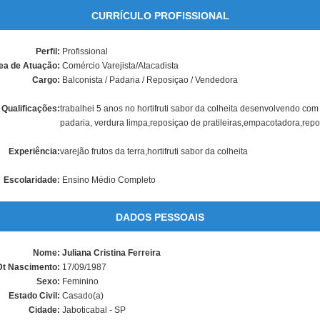
CURRÍCULO PROFISSIONAL
Perfil:
Profissional
ea de Atuação:
Comércio Varejista/Atacadista
Cargo:
Balconista / Padaria / Reposiçao / Vendedora
Qualificações:
trabalhei 5 anos no hortifruti sabor da colheita desenvolvendo com
padaria, verdura limpa,reposiçao de pratileiras,empacotadora,repos
Experiência:
varejão frutos da terra,hortifruti sabor da colheita
Escolaridade:
Ensino Médio Completo
DADOS PESSOAIS
Nome:
Juliana Cristina Ferreira
Dt Nascimento:
17/09/1987
Sexo:
Feminino
Estado Civil:
Casado(a)
Cidade:
Jaboticabal - SP