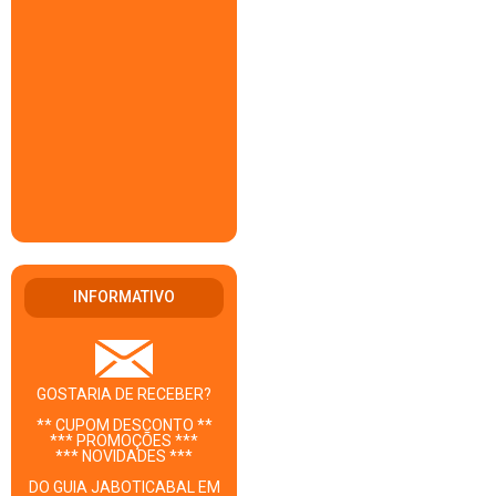
INFORMATIVO
GOSTARIA DE RECEBER?
** CUPOM DESCONTO **
*** PROMOÇÕES ***
*** NOVIDADES ***
DO GUIA JABOTICABAL EM