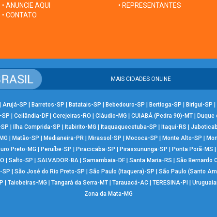
• ANUNCIE AQUI
• REPRESENTANTES
• CONTATO
MAIS CIDADES ONLINE
|
Arujá-SP
|
Barretos-SP
|
Batatais-SP
|
Bebedouro-SP
|
Bertioga-SP
|
Birigui-SP
|
-SP
|
Ceilândia-DF
|
Cerejeiras-RO
|
Cláudio-MG
|
CUIABÁ (Pedra 90)-MT
|
Duque 
-SP
|
Ilha Comprida-SP
|
Itabirito-MG
|
Itaquaquecetuba-SP
|
Itaqui-RS
|
Jabotica
-MG
|
Matão-SP
|
Medianeira-PR
|
Mirassol-SP
|
Mococa-SP
|
Monte Alto-SP
|
Mon
uro Preto-MG
|
Peruíbe-SP
|
Piracicaba-SP
|
Pirassununga-SP
|
Ponta Porã-MS
RO
|
Salto-SP
|
SALVADOR-BA
|
Samambaia-DF
|
Santa Maria-RS
|
São Bernardo
-SP
|
São José do Rio Preto-SP
|
São Paulo (Itaquera)-SP
|
São Paulo (Santo Am
P
|
Taiobeiras-MG
|
Tangará da Serra-MT
|
Tarauacá-AC
|
TERESINA-PI
|
Uruguai
Zona da Mata-MG