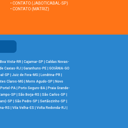
• CONTATO (JABOTICABAL-SP)
• CONTATO (MATRIZ)
Boa Vista-RR
|
Cajamar-SP
|
Caldas Novas-
de Caxias-RJ
|
Garanhuns-PE
|
GOIÂNIA-GO
bal-SP
|
Juiz de Fora-MG
|
Londrina-PR
|
tes Claros-MG
|
Morro Agudo-SP
|
Novo
|
Portel-PA
|
Porto Seguro-BA
|
Praia Grande-
 Campo-SP
|
São Borja-RS
|
São Carlos-SP
|
aro)-SP
|
São Pedro-SP
|
Sertãozinho-SP
|
ana-RS
|
Vila Velha-ES
|
Volta Redonda-RJ
|